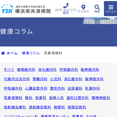
0570-012-171
アクセス
検索
メニュー
電話
健康コラム
健康コラム
耳鼻咽喉科
ホーム
すべて
循環器内科
消化器内科
呼吸器内科
脳神経内科
代謝内分泌内科
腎臓内科
小児科
消化器外科
脳神経外科
呼吸器外科
心臓血管外科
整形外科
泌尿器科
乳腺外科
耳鼻咽喉科
眼科
皮膚科
産婦人科
歯科口腔外科
精神神経科
放射線治療科
放射線診断科
麻酔科
病理診断科
リハビリテーション科
健康医学センター
看護部
その他