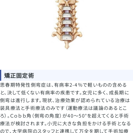
矯正固定術
思春期特発性側弯症は、有病率2-4％で軽いものの含める
と、決して低くない有病率の疾患です。女児に多く、成長期に
側弯は進行します。現状、治療効果が認められている治療は
装具療法と手術療法のみです（運動療法は議論のあるとこ
ろ）。Ｃｏｂｂ角（側弯の角度）が40～50°を超えてくると手術
療法が検討されます。小児に大きな負担をかける手術となる
ので、大学病院のスタッフと連携して万全を期して手術加療