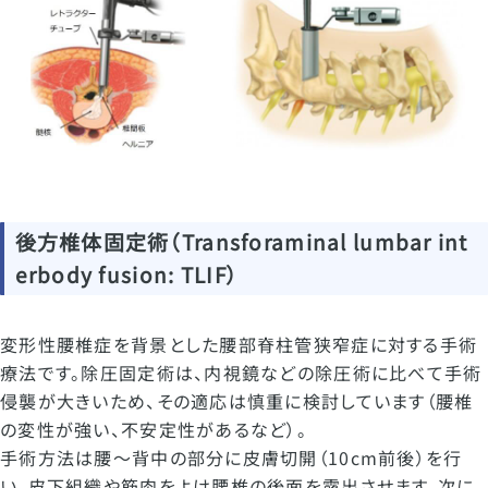
後方椎体固定術（Transforaminal lumbar int
erbody fusion: TLIF）
変形性腰椎症を背景とした腰部脊柱管狭窄症に対する手術
療法です。除圧固定術は、内視鏡などの除圧術に比べて手術
侵襲が大きいため、その適応は慎重に検討しています（腰椎
の変性が強い、不安定性があるなど）。
手術方法は腰～背中の部分に皮膚切開（10cm前後）を行
い、皮下組織や筋肉をよけ腰椎の後面を露出させます。次に