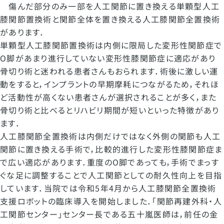
傷んだ部分のみ一部を人工関節に置き換える単顆型人工
膝関節置換術と関節全体を置き換える人工膝関節全置換術
があります．
単顆型人工膝関節置換術は内側に限局した変形性関節症で
O脚があまり進行していない変形性膝関節症に適応があり
骨切り術と迷われる患者さんもおられます．術後に激しい運
動をすると，インプラントの早期摩耗につながるため，それほ
ど活動性が高くない患者さんが選択されることが多く，また
骨切り術と比べるとリハビリ期間が短いといった特徴があり
ます．
人工膝関節全置換術は内側だけではなく外側の関節も人工
関節に置き換える手術で，比較的進行した変形性膝関節症ま
で広い適応があります．重度のO脚であっても，手術でまっす
ぐな足に調整することで人工関節としての耐久性向上を目指
しています．当院では令和5年4月から人工膝関節全置換術
支援ロボットの臨床導入を開始しました．「関節再建外科・人
工関節センター」センター長である五十嵐医師は，前任の金