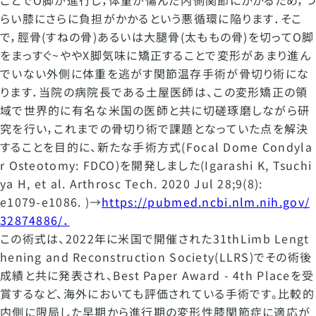
ことでO脚が進行し，体重が傷んだ内側関節にかかるため，つ
らい膝にさらに負担がかかるという悪循環に陥ります．そこ
で，脛骨(すねの骨)あるいは大腿骨(太ももの骨)を切ってO脚
をまっすぐ~ややX脚気味に矯正することで変形があまり進ん
でいない外側に体重を逃がす関節温存手術が骨切り術にな
ります．当院の病院長である土屋医師は、この変形矯正の領
域で世界的に有名な米国の医師と共に切磋琢磨しながら研
究を行い，これまでの骨切り術で課題となっていた点を解決
することを目的に、新たな手術方式(Focal Dome Condyla
r Osteotomy: FDCO)を開発しました(Igarashi K, Tsuchi
ya H, et al. Arthrosc Tech. 2020 Jul 28;9(8):
e1079-e1086. )→
https://pubmed.ncbi.nlm.nih.gov/
32874886/．
この術式は、2022年に米国で開催された31thLimb Lengt
hening and Reconstruction Society(LLRS)でその術後
成績と共に発表され、Best Paper Award - 4th Placeを受
賞するなど、海外においても評価されている手術です。比較的
内側に限局した早期から進行期の変形性膝関節症に適応が