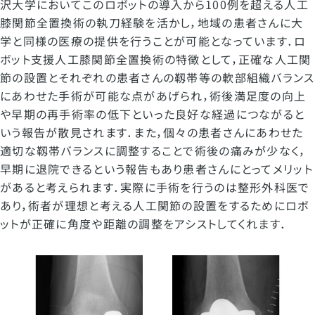
沢大学においてこのロボットの導入から100例を超える人工
膝関節全置換術の執刀経験を活かし，地域の患者さんに大
学と同様の医療の提供を行うことが可能となっています．ロ
ボット支援人工膝関節全置換術の特徴として，正確な人工関
節の設置とそれぞれの患者さんの靱帯等の軟部組織バランス
にあわせた手術が可能な点があげられ，術後満足度の向上
や早期の再手術率の低下といった良好な経過につながると
いう報告が散見されます．また，個々の患者さんにあわせた
適切な靱帯バランスに調整することで術後の痛みが少なく，
早期に退院できるという報告もあり患者さんにとってメリット
があると考えられます．実際に手術を行うのは整形外科医で
あり，術者が理想と考える人工関節の設置をするためにロボ
ットが正確に角度や距離の調整をアシストしてくれます．