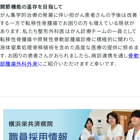
関節機能の温存を目指して
がん集学的治療の発展に伴い担がん患者さんの予後は改善
する一方で転移性骨腫瘍でお困りの方も増えている現状が
あります．私たち整形外科医はがん診療チームの一員として
転移性骨腫瘍や原発性骨軟部腫瘍診療に積極的に関わり，
液体窒素処理骨移植術を含めた高度な医療の提供に努めま
す．お困りの患者さんがおられましたら，病診連携を通し
骨軟
部腫瘍外科外来
にご紹介いただけますと幸いです．