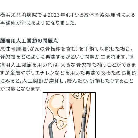
横浜栄共済病院では
2023
年
4
月から液体窒素処理骨による
再建術が行えるようになりました．
腫瘍用人工関節の問題点
悪性骨腫瘍（がんの骨転移を含む）を手術で切除した場合，
骨欠損をどのように再建するかという問題が生まれます．腫
瘍用人工関節を用いれば，大きな骨欠損も補うことができま
すが金属やポリエチレンなどを用いた再建であるため長期的
にみると，人工関節が摩耗し，緩んだり，折損したりすること
が問題となります．