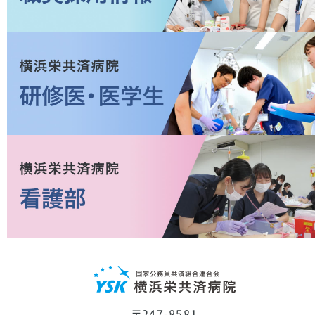
〒247-8581