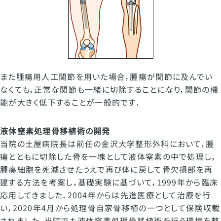
また腫瘍用人工関節を用いた場合，腫瘍が関節に及んでい
なくても，正常な関節も一緒に切除することになり，関節の機
能が大きく低下することが一般的です．
液体窒素処理骨移植術の開発
当院の土屋病院長は前任の金沢大学整形外科において，腫
瘍とともに切除した骨を一塊として液体窒素の中で処理し，
腫瘍細胞を死滅させたうえで再び体に戻して骨欠損部を再
建する方法を考案し，基礎実験に基づいて，
1999
年から臨床
応用してきました．
2004
年からは先進医療として治療を行
い，
2020
年
4
月から処理骨自家骨移植の一つとして保険収載
されました．当院でも液体窒素処理骨移植術を行う環境を整