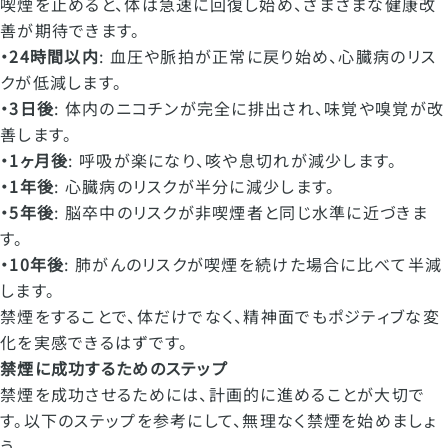
喫煙を止めると、体は急速に回復し始め、さまざまな健康改
善が期待できます。
・
24
時間以内
: 血圧や脈拍が正常に戻り始め、心臓病のリス
クが低減します。
・
3
日後
: 体内のニコチンが完全に排出され、味覚や嗅覚が改
善します。
・
1
ヶ月後
: 呼吸が楽になり、咳や息切れが減少します。
・
1
年後
: 心臓病のリスクが半分に減少します。
・
5
年後
: 脳卒中のリスクが非喫煙者と同じ水準に近づきま
す。
・
10
年後
: 肺がんのリスクが喫煙を続けた場合に比べて半減
します。
禁煙をすることで、体だけでなく、精神面でもポジティブな変
化を実感できるはずです。
禁煙に成功するためのステップ
禁煙を成功させるためには、計画的に進めることが大切で
す。以下のステップを参考にして、無理なく禁煙を始めましょ
う。